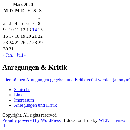
März 2020
M
D
M
D
F
S
S
1
2
3
4
5
6
7
8
9
10
11
12
13
14
15
16
17
18
19
20
21
22
23
24
25
26
27
28
29
30
31
« Jan.
Juli »
Anregungen & Kritik
Hier können Anregungen gegeben und Kritik geübt werden (anonym)
Startseite
Links
Impressum
Anregungen und Kritik
Copyright. All rights reserved.
Proudly powered by WordPress
|
Education Hub by
WEN Themes