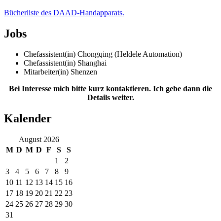
Bücherliste des DAAD-Handapparats.
Jobs
Chefassistent(in) Chongqing (Heldele Automation)
Chefassistent(in) Shanghai
Mitarbeiter(in) Shenzen
Bei Interesse mich bitte kurz kontaktieren. Ich gebe dann die
Details weiter.
Kalender
August 2026
M
D
M
D
F
S
S
1
2
3
4
5
6
7
8
9
10
11
12
13
14
15
16
17
18
19
20
21
22
23
24
25
26
27
28
29
30
31